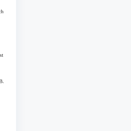
ch
st
B.