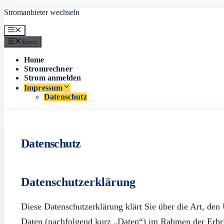
Zum
Stromanbieter wechseln
Inhalt
springen
Menü
Menü
Home
Stromrechner
Strom anmelden
Impressum
Datenschutz
Datenschutz
Datenschutzerklärung
Diese Datenschutzerklärung klärt Sie über die Art, d
Daten (nachfolgend kurz „Daten“) im Rahmen der Erbri