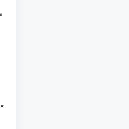
en
u
be,