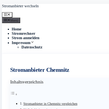
Zum
Stromanbieter wechseln
Inhalt
springen
Menü
Menü
Home
Stromrechner
Strom anmelden
Impressum
Datenschutz
Stromanbieter Chemnitz
Inhaltsverzeichnis
Stromanbieter in Chemnitz vergleichen