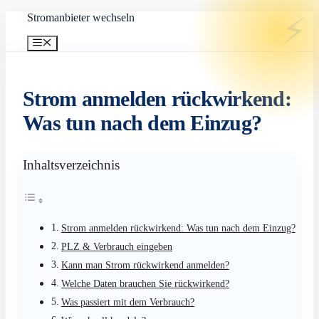
Zum
Stromanbieter wechseln
Inhalt
springen
Menü
Strom anmelden rückwirkend:
Was tun nach dem Einzug?
Inhaltsverzeichnis
Strom anmelden rückwirkend: Was tun nach dem Einzug?
PLZ & Verbrauch eingeben
Kann man Strom rückwirkend anmelden?
Welche Daten brauchen Sie rückwirkend?
Was passiert mit dem Verbrauch?