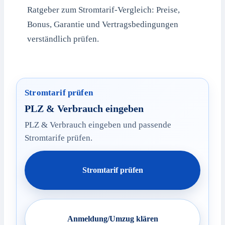
Ratgeber zum Stromtarif-Vergleich: Preise,
Bonus, Garantie und Vertragsbedingungen
verständlich prüfen.
Stromtarif prüfen
PLZ & Verbrauch eingeben
PLZ & Verbrauch eingeben und passende
Stromtarife prüfen.
Stromtarif prüfen
Anmeldung/Umzug klären