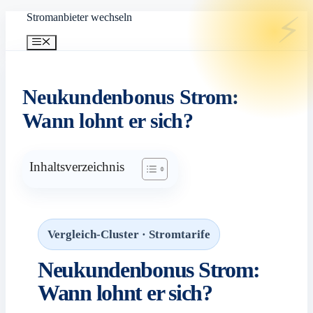
Zum
Stromanbieter wechseln
Inhalt
springen
Menü
Neukundenbonus Strom:
Wann lohnt er sich?
Inhaltsverzeichnis
Vergleich-Cluster · Stromtarife
Neukundenbonus Strom:
Wann lohnt er sich?