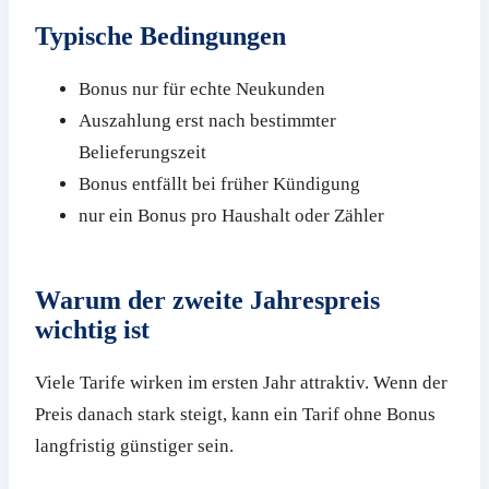
Typische Bedingungen
Bonus nur für echte Neukunden
Auszahlung erst nach bestimmter
Belieferungszeit
Bonus entfällt bei früher Kündigung
nur ein Bonus pro Haushalt oder Zähler
Warum der zweite Jahrespreis
wichtig ist
Viele Tarife wirken im ersten Jahr attraktiv. Wenn der
Preis danach stark steigt, kann ein Tarif ohne Bonus
langfristig günstiger sein.