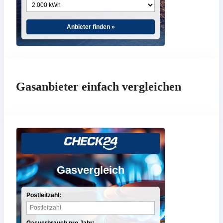
Anbieter finden »
Gasanbieter einfach vergleichen
Gasvergleich
Postleitzahl:
Gasverbrauch pro Jahr: