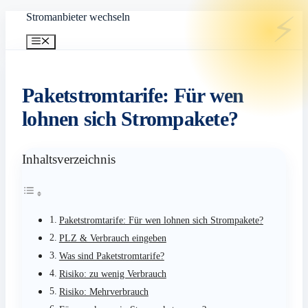
Zum
Stromanbieter wechseln
Inhalt
springen
Menü
Paketstromtarife: Für wen
lohnen sich Strompakete?
Inhaltsverzeichnis
Paketstromtarife: Für wen lohnen sich Strompakete?
PLZ & Verbrauch eingeben
Was sind Paketstromtarife?
Risiko: zu wenig Verbrauch
Risiko: Mehrverbrauch