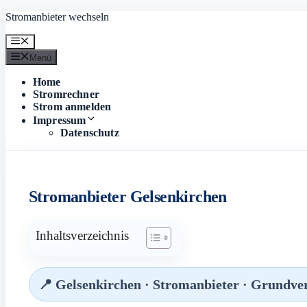
Zum
Stromanbieter wechseln
Inhalt
springen
Menü
Menü
Home
Stromrechner
Strom anmelden
Impressum
Datenschutz
Stromanbieter Gelsenkirchen
Inhaltsverzeichnis
📍 Gelsenkirchen · Stromanbieter · Grundve