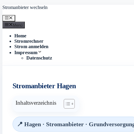
Zum
Stromanbieter wechseln
Inhalt
springen
Menü
Menü
Home
Stromrechner
Strom anmelden
Impressum
Datenschutz
Stromanbieter Hagen
Inhaltsverzeichnis
📍 Hagen · Stromanbieter · Grundversorgun