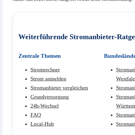
Weiterführende Stromanbieter-Ratg
Zentrale Themen
Bundesländ
Stromrechner
Stromanb
Strom anmelden
Westfal
Stromanbieter vergleichen
Stroman
Grundversorgung
Stroman
24h-Wechsel
Württem
FAQ
Stroman
Local-Hub
Stroman