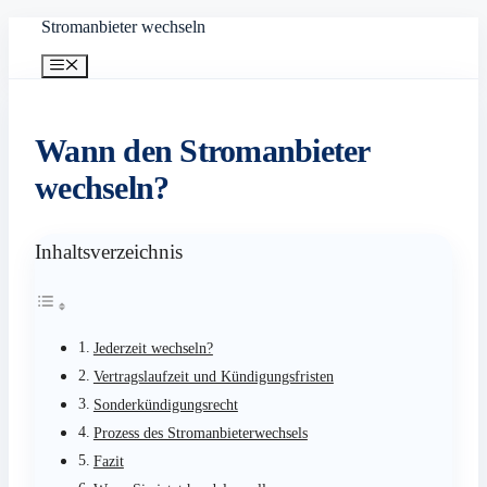
Zum
Stromanbieter wechseln
Inhalt
springen
Menü
Wann den Stromanbieter
wechseln?
Inhaltsverzeichnis
Jederzeit wechseln?
Vertragslaufzeit und Kündigungsfristen
Sonderkündigungsrecht
Prozess des Stromanbieterwechsels
Fazit